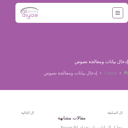
لتجاوز
لى
لمحتوى
إدخال بيانات ومعالجة نصوص
Course
إدخال بيانات ومعالجة نصوص
لرئيسية
ال
السابقة
ال
التالية
مقالات مشابهة
تحليل البيانات بإستخدام Power BI